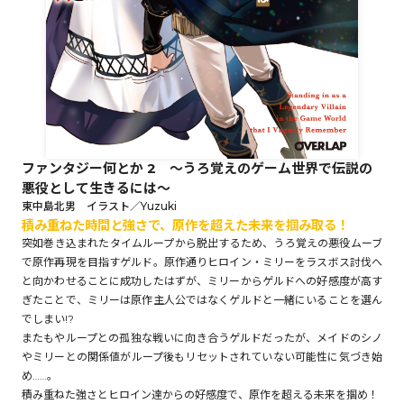
ロサージュノベルス
コミックガルド
ファンタジー何とか 2 ～うろ覚えのゲーム世界で伝説の
悪役として生きるには～
コミッククリエ
東中島北男 イラスト／Yuzuki
積み重ねた時間と強さで、原作を超えた未来を掴み取る！
突如巻き込まれたタイムループから脱出するため、うろ覚えの悪役ムーブ
で原作再現を目指すゲルド。原作通りヒロイン・ミリーをラスボス討伐へ
と向かわせることに成功したはずが、ミリーからゲルドへの好感度が高す
リキューレ
ぎたことで、ミリーは原作主人公ではなくゲルドと一緒にいることを選ん
でしまい!?
またもやループとの孤独な戦いに向き合うゲルドだったが、メイドのシノ
やミリーとの関係値がループ後もリセットされていない可能性に気づき始
め……。
コミックパルフェ
積み重ねた強さとヒロイン達からの好感度で、原作を超える未来を掴め！