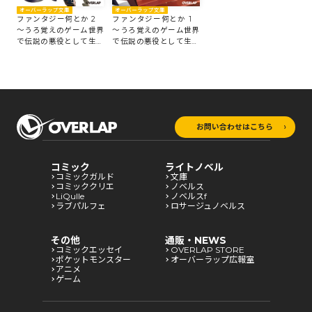
オーバーラップ文庫
オーバーラップ文庫
ファンタジー何とか 2
ファンタジー何とか 1
～うろ覚えのゲーム世界
～うろ覚えのゲーム世界
で伝説の悪役として生き
で伝説の悪役として生き
るには～
るには～
お問い合わせはこちら
コミック
ライトノベル
コミックガルド
文庫
コミッククリエ
ノベルス
LiQulle
ノベルスf
ラブパルフェ
ロサージュノベルス
その他
通販・NEWS
コミックエッセイ
OVERLAP STORE
ポケットモンスター
オーバーラップ広報室
アニメ
ゲーム