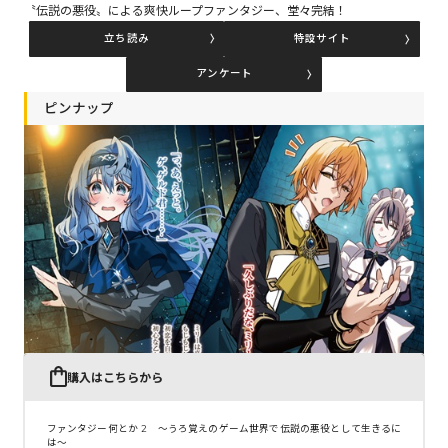
〝伝説の悪役〟による爽快ループファンタジー、堂々完結！
立ち読み
特設サイト
コミックエッセイ
アンケート
閉じる
ピンナップ
購入はこちらから
ファンタジー何とか 2 ～うろ覚えのゲーム世界で伝説の悪役として生きるに
は～