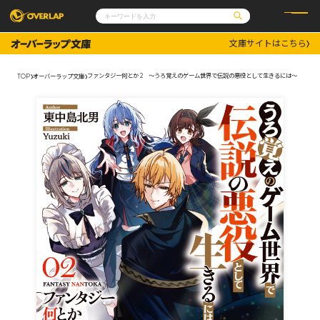
文庫サイトはこちら
コミック
ライトノベル
コミックガルド
文庫
ファンタジー何とか 2 ～うろ覚えのゲーム世界で伝説の悪役として生きるには～
TOP
オーバーラップ文庫
コミッククリエ
ノベルス
LiQulle
ノベルスf
ラブパルフェ
ロサージュノベルス
その他
通販・NEWS
コミックエッセイ
OVERLAP STORE
ポケットモンスター
オーバーラップ広報室
アニメ
ゲーム
企業
会社概要
オーバーラップ文庫
採用情報
アクセス
オーバーラップホールディングス
お問い合わせはこちら
オーバーラップノベルス
オーバーラップノベルスf