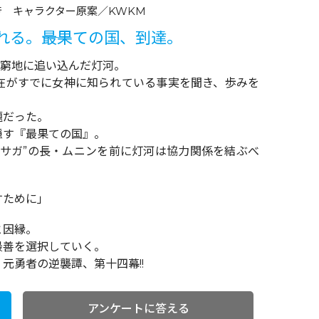
芳 キャラクター原案／KWKM
る。――最果ての国、到達。
を窮地に追い込んだ灯河。
所在がすでに女神に知られている事実を聞き、歩みを
題だった。
隠す『最果ての国』。
ロサガ”の長・ムニンを前に灯河は協力関係を結ぶべ
すために」
と因縁。
最善を選択していく。
元勇者の逆襲譚、第十四幕!!
アンケートに答える