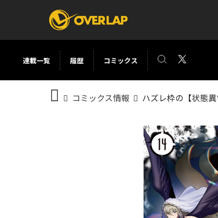
連載一覧
履歴
コミックス
コミック
ライトノベ
コミックス情報
ハズレ枠の【状態異
コミックガルド
文庫
コミッククリエ
ノベルス
LiQulle
ノベルスf
ラブパルフェ
ロサージュノベル
オーバーラップ文庫
オーバ
コミッククリエ