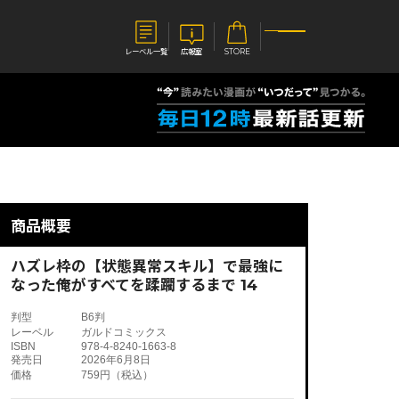
レーベル一覧
広報室
STORE
S
企業
E
会社概要
報室
採用情報
アクセス
商品概要
オーバーラップホールディングス
ベルス
コミックガルド
お問い合わせはこちら
ハズレ枠の【状態異常スキル】で最強に
なった俺がすべてを蹂躙するまで 14
判型
B6判
レーベル
ガルドコミックス
ISBN
978-4-8240-1663-8
コミックエッセイ
発売日
2026年6月8日
価格
759円（税込）