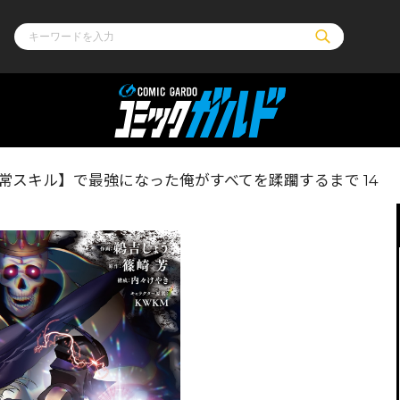
ル
その他
通販・NEW
常スキル】で最強になった俺がすべてを蹂躙するまで 14
コミックエッセイ
OVERLAP STOR
ポケットモンスター
オーバーラップ広
アニメ
ス
ゲーム
ーラップノベルス
オーバーラップノベルスf
ロサージュノ
リキューレ
コミックパルフェ