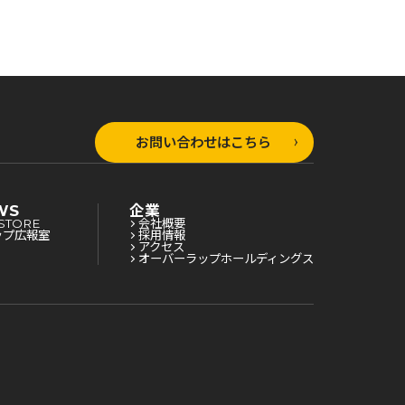
蹂躙するまで 8
蹂躙するまで 7
まで 9
お問い合わせはこちら
WS
企業
STORE
会社概要
ップ広報室
採用情報
アクセス
オーバーラップホールディングス