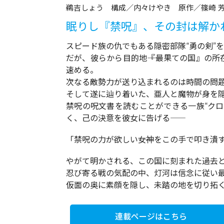
鵜吉しょう 構成／内々けやき 原作／篠崎 
眠りし『禁呪』、その封は解かれ
スピード族の仇でもある隠密部隊“勇の剣”
だが、彼らから目的地――『最果ての国』の
速める。
次なる敵勢力が送り込まれるのは時間の問
そして遂に辿り着いた、亜人と魔物が身を
禁呪の呪文書を読むことができる一族“ク
く、己の決意を彼女に告げる――
「禁呪の力が欲しい――女神をこの手で叩き潰
やがて明かされる、この国に刻まれた過去
忍び寄る戦の気配の中、灯河は信念に従い
仮面の奥に素顔を隠し、未踏の地を切り拓く
連載ページはこちら