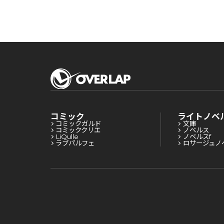
するまで 13
蹂躙するまで 12
蹂躙するまで 11.5
コミック
ライトノベ
コミックガルド
文庫
コミッククリエ
ノベルス
LiQulle
ノベルスf
ラブパルフェ
ロサージュノ