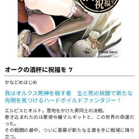
ロサージュノベルス
コミックガルド
オークの酒杯に祝福を 7
コミッククリエ
かなどめはじめ
我はオルクス――死神を殺す者 生と死の狭間で新たな
光明を見つけるハードボイルドファンタジー！
リキューレ
エルピスとオルト。意地をかけた男同士の決戦。
巻き込まれたのは悪徳令嬢マルギットと、この世界の命運だ
った。
その戦闘の最中、ついに黒幕が新たなる酒を手に戦場に降り
コミックパルフェ
立つ。