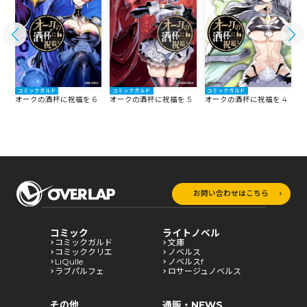
コミックガルド
コミックガルド
コミックガルド
7
オークの酒杯に祝福を 6
オークの酒杯に祝福を 5
オークの酒杯に祝福を 4
オ
お問い合わせはこちら
コミック
ライトノベル
コミックガルド
文庫
コミッククリエ
ノベルス
LiQulle
ノベルスf
ラブパルフェ
ロサージュノベルス
その他
通販・NEWS