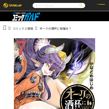
コミック
ライトノベル
コミックガルド
文庫
コミッククリエ
ノベルス
コミックス情報
オークの酒杯に祝福を 7
LiQulle
ノベルスf
ラブパルフェ
ロサージュノベルス
その他
通販・NEWS
コミックエッセイ
OVERLAP STORE
ポケットモンスター
オーバーラップ広報室
アニメ
ゲーム
企業
会社概要
オーバーラップ文庫
採用情報
アクセス
オーバーラップホールディングス
お問い合わせはこちら
オーバーラップノベルス
オーバーラップノベルスf