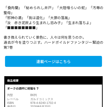
「食肉蘭」「秘められし井戸」「大陸喰らいの蛇」「汚辱の
聖母」
コミックエッセイ
「邪神の酒」「我は道化」「大罪の落胤」
「汝 赤き泥炭より生まれし忌み子」「生まれ落ちよ」
閉じる
「■■■■■■■■」
書き換えられていく景色に、人々は何を思うのか。
過去が今を塗りつぶす。ハードボイルドファンタジー緊迫の
第7巻
連載ページはこちら
商品概要
オークの酒杯に祝福を 7
判型
B6判
レーベル
ガルドコミックス
ISBN
978-4-8240-1702-4
発売日
2026年6月20日